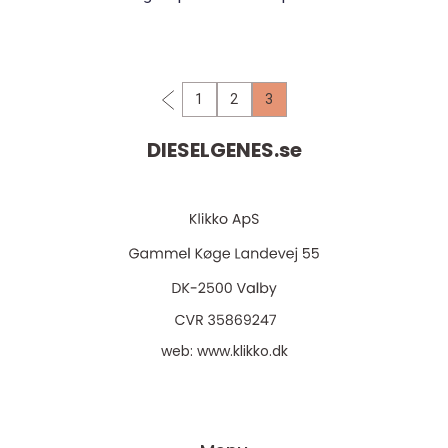
samtidigt som man enkelt kan hämta de
saker man b...
1
2
3
DIESELGENES.
se
web:
www.klikko.dk