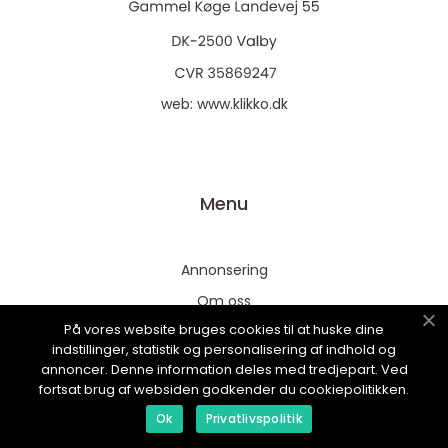
web:
www.klikko.dk
Menu
Annonsering
Om oss
På vores website bruges cookies til at huske dine
Cookies
indstillinger, statistik og personalisering af indhold og
Kontakta oss
annoncer. Denne information deles med tredjepart. Ved
fortsat brug af websiden godkender du cookiepolitikken.
Sitemap
Ok
Privatlivspolitik