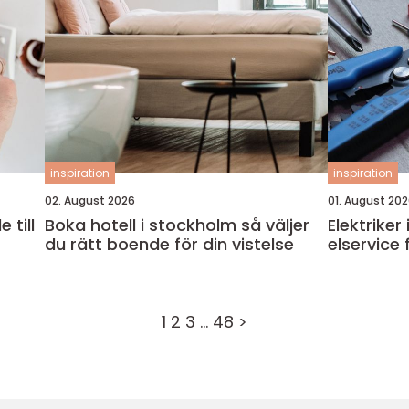
inspiration
inspiration
02. August 2026
01. August 20
 till
Boka hotell i stockholm så väljer
Elektriker i
du rätt boende för din vistelse
elservice
1
2
3
…
48
>