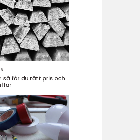
26
 och
affär