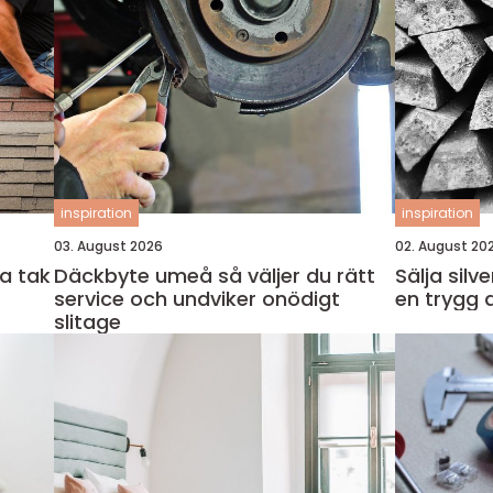
inspiration
inspiration
03. August 2026
02. August 20
a tak
Däckbyte umeå så väljer du rätt
Sälja silver så får du rätt pris
service och undviker onödigt
en trygg 
slitage