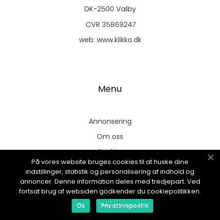
web:
www.klikko.dk
Menu
Annonsering
Om oss
Cookies
På vores website bruges cookies til at huske dine
Kontakta oss
indstillinger, statistik og personalisering af indhold og
annoncer. Denne information deles med tredjepart. Ved
Sitemap
fortsat brug af websiden godkender du cookiepolitikken.
Ok
Privatlivspolitik