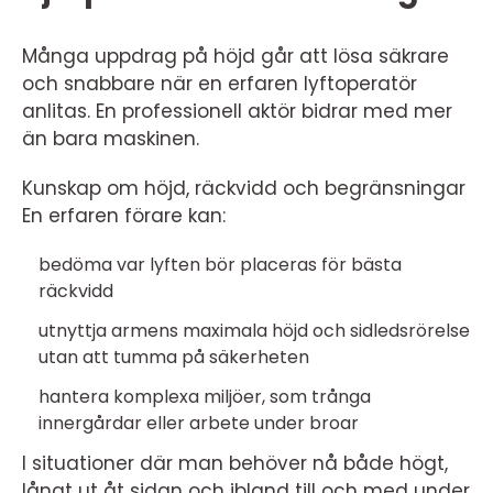
Många uppdrag på höjd går att lösa säkrare
och snabbare när en erfaren lyftoperatör
anlitas. En professionell aktör bidrar med mer
än bara maskinen.
Kunskap om höjd, räckvidd och begränsningar
En erfaren förare kan:
bedöma var lyften bör placeras för bästa
räckvidd
utnyttja armens maximala höjd och sidledsrörelse
utan att tumma på säkerheten
hantera komplexa miljöer, som trånga
innergårdar eller arbete under broar
I situationer där man behöver nå både högt,
långt ut åt sidan och ibland till och med under