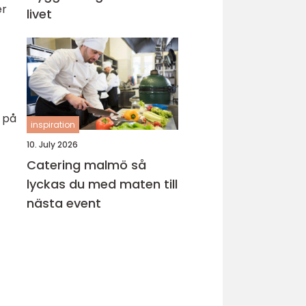
er
livet
e på
inspiration
10. July 2026
Catering malmö så
lyckas du med maten till
nästa event