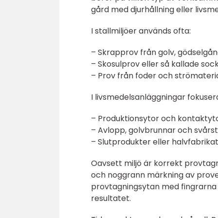
gård med djurhållning eller livsme
I stallmiljöer används ofta:
– Skrapprov från golv, gödselgån
– Skosulprov eller så kallade soc
– Prov från foder och strömateri
I livsmedelsanläggningar fokuse
– Produktionsytor och kontaktyt
– Avlopp, golvbrunnar och svår
– Slutprodukter eller halvfabrikat
Oavsett miljö är korrekt provtagn
och noggrann märkning av prover 
provtagningsytan med fingrarna e
resultatet.