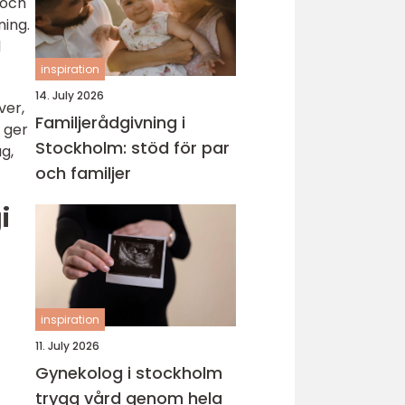
 och
ning.
d
inspiration
14. July 2026
ver,
Familjerådgivning i
r ger
Stockholm: stöd för par
g,
och familjer
i
inspiration
11. July 2026
Gynekolog i stockholm
trygg vård genom hela