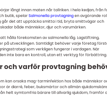
rjar långt innan maten når tallriken. I hela kedjan, från 
och butik, spelar
Salmonella provtagning
en avgörande roll
år det att upptäcka smitta i tid, bryta smittvägar och
skadar både människor, djur och varumärken.
å att hålla förekomsten av salmonella låg. Lagstiftning,
r på utvecklingen. Samtidigt behöver varje företag först
gningsstrategi som verkligen fungerar i vardagen. När
en inte bara en kontroll, utan ett verktyg för förbättring.
r och varför provtagning behö
 som kan orsaka mag-tarminfektion hos både människor o
or är diarré, feber, buksmärtor och allmän sjukdomskäns
n helt symtomfria bärare till allvarlig sjukdom, framför a