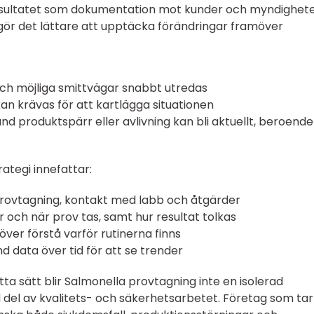
sultatet som dokumentation mot kunder och myndighet
 gör det lättare att upptäcka förändringar framöver
ch möjliga smittvägar snabbt utredas
kan krävas för att kartlägga situationen
and produktspärr eller avlivning kan bli aktuellt, beroend
tegi innefattar:
 provtagning, kontakt med labb och åtgärder
 och när prov tas, samt hur resultat tolkas
över förstå varför rutinerna finns
 data över tid för att se trender
a sätt blir Salmonella provtagning inte en isolerad
d del av kvalitets- och säkerhetsarbetet. Företag som tar