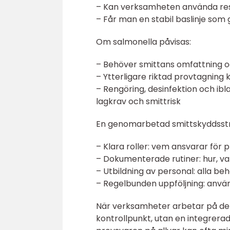
– Kan verksamheten använda re
– Får man en stabil baslinje som
Om salmonella påvisas:
– Behöver smittans omfattning o
– Ytterligare riktad provtagning 
– Rengöring, desinfektion och ibl
lagkrav och smittrisk
En genomarbetad smittskyddsstra
– Klara roller: vem ansvarar för
– Dokumenterade rutiner: hur, var
– Utbildning av personal: alla beh
– Regelbunden uppföljning: använd
När verksamheter arbetar på dett
kontrollpunkt, utan en integrera