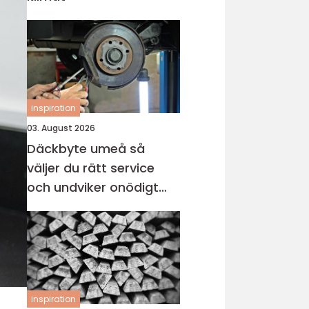
inspiration
03. August 2026
Däckbyte umeå så
väljer du rätt service
och undviker onödigt
slitage
inspiration