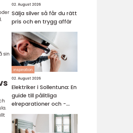
02. August 2026
foder
Sälja silver så får du rätt
.
pris och en trygg affär
å sin
inspiration
02. August 2026
vs
Elektriker i Sollentuna: En
guide till pålitliga
ch
elreparationer och -
la.
installationer
llt