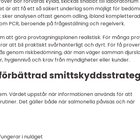
rover bör förvaras kylda, skickas snabbt till laboratorium
let är att få ett så säkert underlag som möjligt för bedöm
t sker analysen oftast genom odling, ibland komplettera
 PCR, beroende på frågeställning och regelverk.
 om att göra provtagningsplanen realistisk. För många pro
erar att bli praktiskt svårhanterligt och dyrt. För få prove
nås genom riskbedömning, där man väger samman djursla
r, hygiennivå och krav från myndigheter eller kunder.
l förbättrad smittskyddsstrateg
blem. Värdet uppstår när informationen används för att
rutiner. Det gäller både när salmonella påvisas och när
 fungerar i nuläget