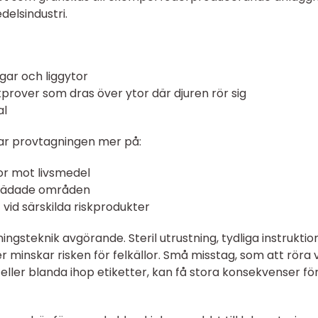
delsindustri.
gar och liggytor
kprover som dras över ytor där djuren rör sig
al
rar provtagningen mer på:
or mot livsmedel
städade områden
 vid särskilda riskprodukter
ingsteknik avgörande. Steril utrustning, tydliga instruktio
minskar risken för felkällor. Små misstag, som att röra 
ller blanda ihop etiketter, kan få stora konsekvenser fö