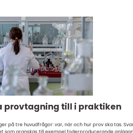
 provtagning till i praktiken
 på tre huvudfrågor: var, när och hur prov ska tas. Sva
et som granskas till exempel foderproducerande anläggn