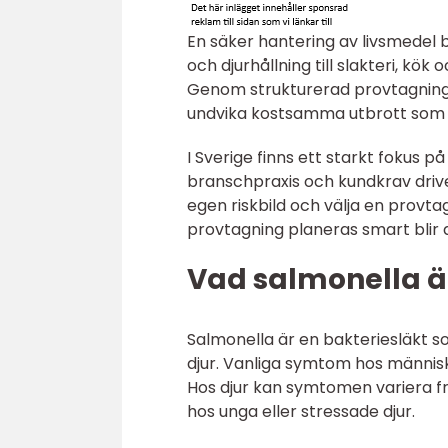
En säker hantering av livsmedel bö
och djurhållning till slakteri, kök 
Genom strukturerad provtagning g
undvika kostsamma utbrott som 
I Sverige finns ett starkt fokus p
branschpraxis och kundkrav drive
egen riskbild och välja en provta
provtagning planeras smart blir d
Vad salmonella ä
Salmonella är en bakteriesläkt
djur. Vanliga symtom hos människ
Hos djur kan symtomen variera frå
hos unga eller stressade djur.