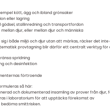
exempel kött, ägg och ibland grönsaker
on eller lagring
el gödsel, stallinredning och transportfordon
 mellan djur, eller mellan djur och människa
g i både miljö och djur utan att märkas, räcker det inte 
tematisk provtagning blir därför ett centralt verktyg för 
ränsa spridning
ing och desinfektion
menternas förtroende
formuleras så här:
nerad och dokumenterad insamling av prover från djur, f
eras i laboratorium för att upptäcka förekomst av
 bedöma smittrisken.