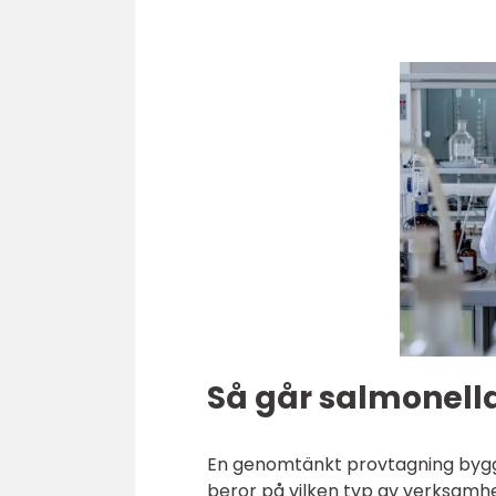
Så går salmonella
En genomtänkt provtagning bygger
beror på vilken typ av verksamh