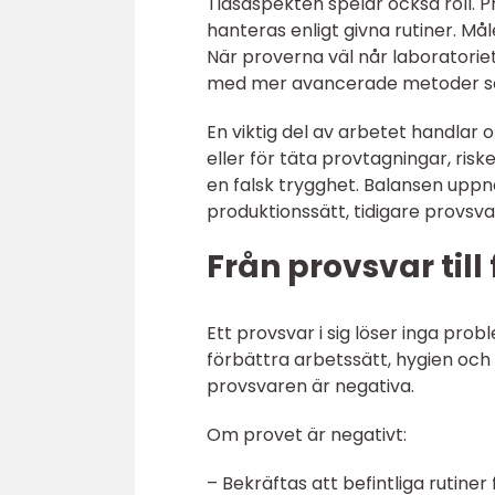
Tidsaspekten spelar också roll. P
hanteras enligt givna rutiner. Må
När proverna väl når laboratorie
med mer avancerade metoder som
En viktig del av arbetet handlar
eller för täta provtagningar, risk
en falsk trygghet. Balansen upp
produktionssätt, tidigare provsva
Från provsvar til
Ett provsvar i sig löser inga pro
förbättra arbetssätt, hygien och 
provsvaren är negativa.
Om provet är negativt:
– Bekräftas att befintliga rutiner