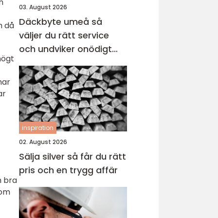
n
03. August 2026
Däckbyte umeå så
h då
väljer du rätt service
och undviker onödigt
högt
slitage
har
ar
inspiration
02. August 2026
Sälja silver så får du rätt
pris och en trygg affär
h bra
Som