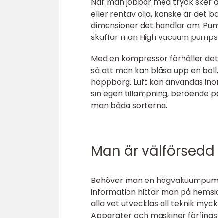
När man jobbar med tryck sker de
eller rentav olja, kanske är det 
dimensioner det handlar om. Pum
skaffar man High vacuum pumps
Med en kompressor förhåller det 
så att man kan blåsa upp en boll,
hoppborg. Luft kan användas inom
sin egen tillämpning, beroende p
man båda sorterna.
Man är välförsed
Behöver man en högvakuumpump, 
information hittar man på hemsid
alla vet utvecklas all teknik myc
Apparater och maskiner förfinas 