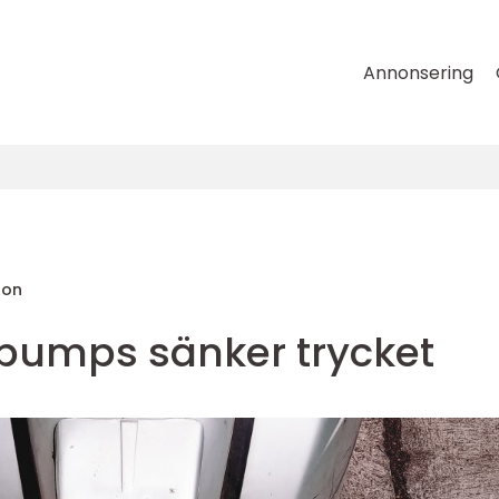
Annonsering
son
pumps sänker trycket