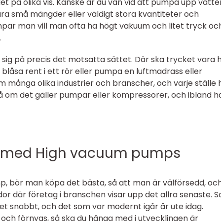
t på olika vis. Kanske är du van vid att pumpa upp vatte
bara små mängder eller väldigt stora kvantiteter och
par man vill man ofta ha högt vakuum och litet tryck oc
.
sig på precis det motsatta sättet. Där ska trycket vara 
 blåsa rent i ett rör eller pumpa en luftmadrass eller
 många olika industrier och branscher, och varje ställe 
å om det gäller pumpar eller kompressorer, och ibland h
d med High vacuum pumps
bör man köpa det bästa, så att man är välförsedd, oc
or där företag i branschen visar upp det allra senaste. 
ket snabbt, och det som var modernt igår är ute idag.
och förnyas, så ska du hänga med i utvecklingen är