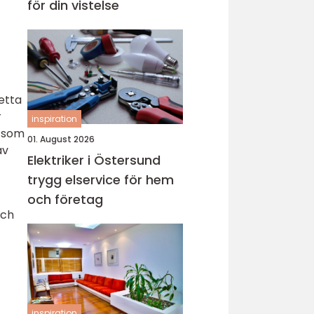
för din vistelse
etta
r
inspiration
r som
01. August 2026
av
Elektriker i Östersund
trygg elservice för hem
och företag
och
inspiration