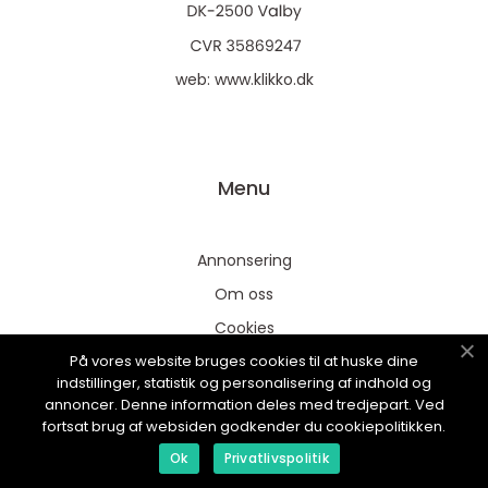
web:
www.klikko.dk
Menu
Annonsering
Om oss
Cookies
På vores website bruges cookies til at huske dine
Kontakta oss
indstillinger, statistik og personalisering af indhold og
Sitemap
annoncer. Denne information deles med tredjepart. Ved
fortsat brug af websiden godkender du cookiepolitikken.
Ok
Privatlivspolitik