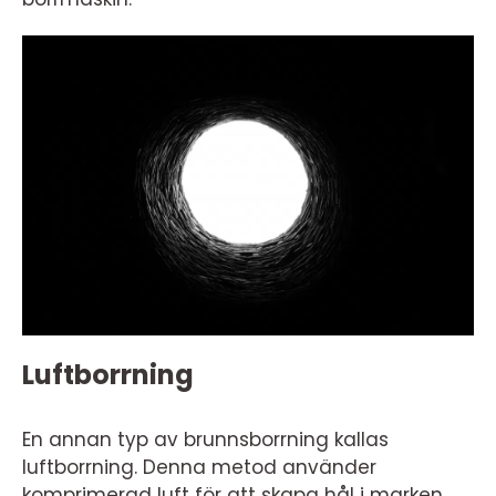
Luftborrning
En annan typ av brunnsborrning kallas
luftborrning. Denna metod använder
komprimerad luft för att skapa hål i marken.