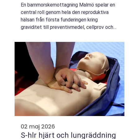
En barnmorskemottagning Malmö spelar en
central roll genom hela den reproduktiva
hälsan från första funderingen kring
graviditet till preventivmedel, cellprov och
stöd efter förlossning. En bra mottagning
kombinerar medicinsk kompetens med ett
lugnt ...
02 maj 2026
S-hlr hjärt och lungräddning