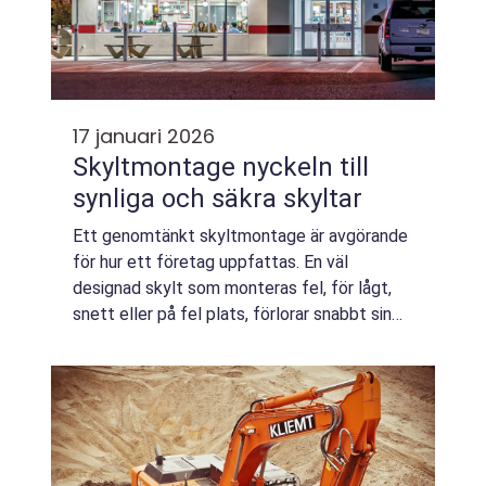
17 januari 2026
Skyltmontage nyckeln till
synliga och säkra skyltar
Ett genomtänkt skyltmontage är avgörande
för hur ett företag uppfattas. En väl
designad skylt som monteras fel, för lågt,
snett eller på fel plats, förlorar snabbt sin
effekt. När skyltar däremot placeras
strategiskt, monteras säkert och anpassas
eft...