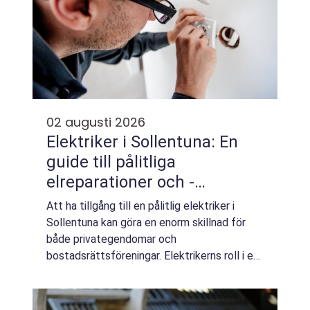
02 augusti 2026
Elektriker i Sollentuna: En
guide till pålitliga
elreparationer och -
installationer
Att ha tillgång till en pålitlig elektriker i
Sollentuna kan göra en enorm skillnad för
både privategendomar och
bostadsrättsföreningar. Elektrikerns roll i ett
modernt hem är avgörande för vå...